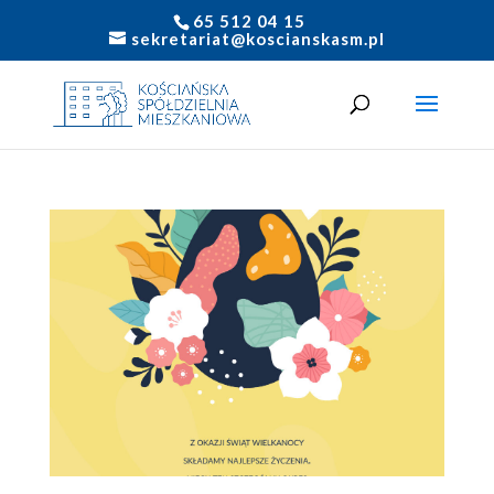
65 512 04 15
sekretariat@koscianskasm.pl