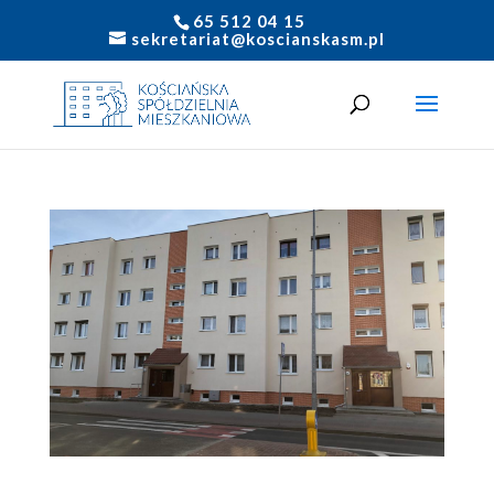
65 512 04 15
sekretariat@koscianskasm.pl