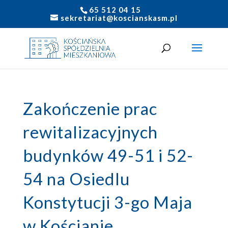
65 512 04 15
sekretariat@koscianskasm.pl
Zakończenie prac
rewitalizacyjnych
budynków 49-51 i 52-
54 na Osiedlu
Konstytucji 3-go Maja
w Kościanie