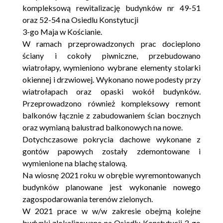
kompleksową rewitalizację budynków nr 49-51
oraz 52-54 na Osiedlu Konstytucji
3-go Maja w Kościanie.
W ramach przeprowadzonych prac docieplono
ściany i cokoły piwniczne, przebudowano
wiatrołapy, wymieniono wybrane elementy stolarki
okiennej i drzwiowej. Wykonano nowe podesty przy
wiatrołapach oraz opaski wokół budynków.
Przeprowadzono również kompleksowy remont
balkonów łącznie z zabudowaniem ścian bocznych
oraz wymianą balustrad balkonowych na nowe.
Dotychczasowe pokrycia dachowe wykonane z
gontów papowych zostały zdemontowane i
wymienione na blachę stalową.
Na wiosnę 2021 roku w obrębie wyremontowanych
budynków planowane jest wykonanie nowego
zagospodarowania terenów zielonych.
W 2021 prace w w/w zakresie obejmą kolejne
budynki zlokalizowane na Osiedlu Konstytucji 3-go