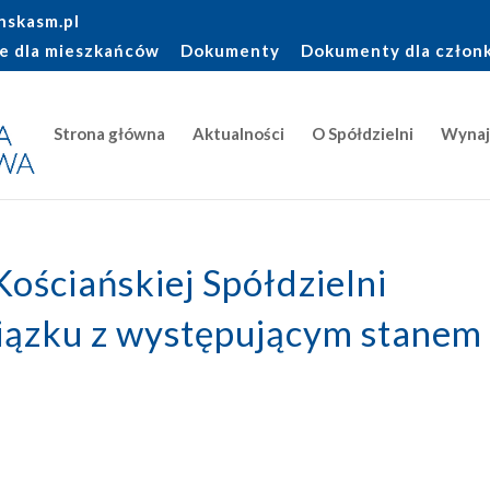
nskasm.pl
e dla mieszkańców
Dokumenty
Dokumenty dla człon
Strona główna
Aktualności
O Spółdzielni
Wyna
ościańskiej Spółdzielni
iązku z występującym stanem