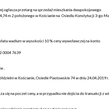
wej ogłasza przetarg na sprzedaż mieszkania dwupokojowego
54,74 m 2 położonego w Kościanie na Osiedlu Konstytucji 3-go M
wpłata wadium w wysokości 10 % ceny wywoławczej na konto
02 0004 7639
e .
łdzielni w Kościanie, Osiedle Piastowskie 74 w dniu 24.04.2019 r.
się na poczet ceny, a w przypadku nie dojścia do transakcji z w
unieważnienia przetargu bez podania przyczyn.