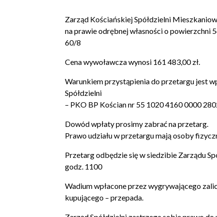
Zarząd Kościańskiej Spółdzielni Mieszkanio
na prawie odrębnej własności o powierzchni 
60/8
Cena wywoławcza wynosi 161 483,00 zł.
Warunkiem przystąpienia do przetargu jest 
Spółdzielni
– PKO BP Kościan nr 55 1020 4160 0000 28
Dowód wpłaty prosimy zabrać na przetarg.
Prawo udziału w przetargu mają osoby fizyczn
Przetarg odbędzie się w siedzibie Zarządu Spó
godz. 1100
Wadium wpłacone przez wygrywającego zalicza 
kupującego – przepada.
Zarząd Spółdzielni zastrzega sobie prawo do 